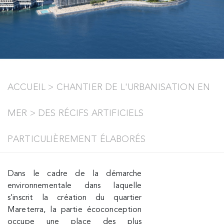
ACCUEIL
>
CHANTIER DE L'URBANISATION EN
MER
>
DES RÉCIFS ARTIFICIELS
PARTICULIÈREMENT ÉLABORÉS
Dans le cadre de la démarche
environnementale dans laquelle
s’inscrit la création du quartier
Mareterra, la partie écoconception
occupe une place des plus